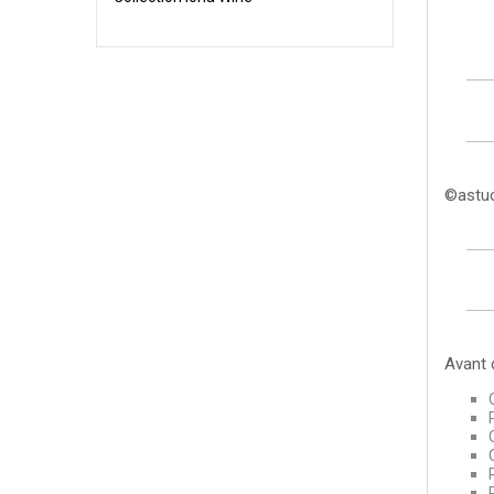
©astuc
Avant 