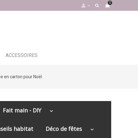
0

ACCESSOIRES
e en carton pour Noël
Fait main - DIY
keyboard_arrow_down
seils habitat
Déco de fêtes
keyboard_arrow_down