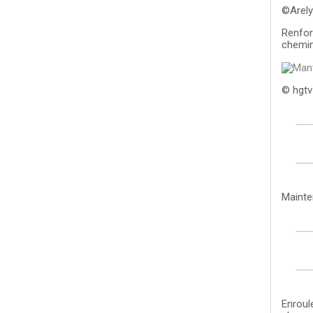
©Arely
Renfor
chemin
© hgtv
Mainte
Enroul