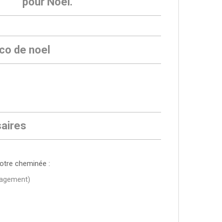
pour Noël.
aires
otre cheminée :
nagement)