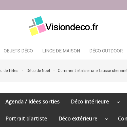
OBJETS DÉCO
LINGE DE MAISON
DÉCO OUTDOOR
Bougeoir - photophore - bougies
o de fêtes
Déco de Noël
Comment réaliser une fausse cheminé
Agenda / Idées sorties
Déco intérieure
keyboard_arrow_down
Portrait d'artiste
Déco extérieure
Con
keyboard_arrow_down