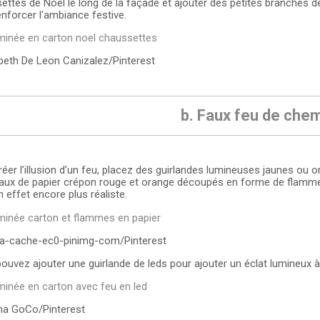
ettes de Noël le long de la façade et ajouter des petites branches
enforcer l'ambiance festive.
beth De Leon Canizalez/Pinterest
b. Faux feu de che
éer l’illusion d’un feu, placez des guirlandes lumineuses jaunes ou or
ux de papier crépon rouge et orange découpés en forme de flamme
 effet encore plus réaliste.
a-cache-ec0-pinimg-com/Pinterest
ouvez ajouter une guirlande de leds pour ajouter un éclat lumineux à
a GoCo/Pinterest