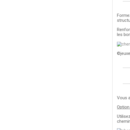
Formez
struct
Renfor
les bor
©jeuxe
Vous a
Option
Utilise
chemin