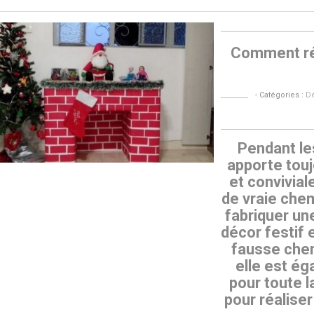
Comment ré
- Catégories :
Dé
Pendant le
apporte tou
et convivial
de vraie che
fabriquer un
décor festif
fausse chem
elle est ég
pour toute l
pour réalise