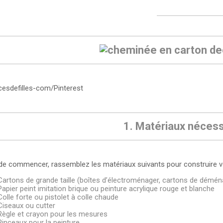
esdefilles-com/Pinterest
1. Matériaux nécess
de commencer, rassemblez les matériaux suivants pour construire v
Cartons de grande taille (boîtes d’électroménager, cartons de démé
Papier peint imitation brique ou peinture acrylique rouge et blanche
Colle forte ou pistolet à colle chaude
Ciseaux ou cutter
Règle et crayon pour les mesures
Pinceaux pour la peinture