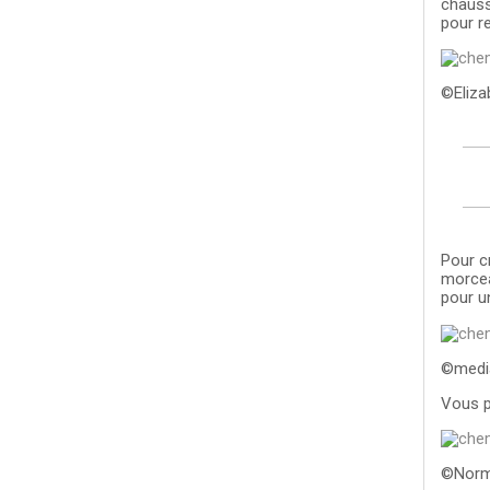
chauss
pour r
©Eliza
Pour cr
morcea
pour un
©medi
Vous p
©Norm