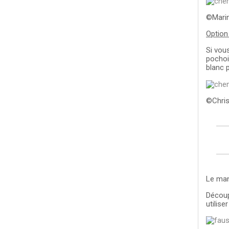
©Marin
Option
Si vou
pochoi
blanc p
©Chris
Le man
Découp
utilise