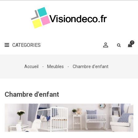
LE
MAG
CATEGORIES
DÉCO

OBJETS
DÉCO
0

CATEGORIES

LINGE
DE
MAISON
Accueil
Meubles
Chambre d'enfant
DÉCO
OUTDOOR

ACCESSOIRES
Chambre d'enfant