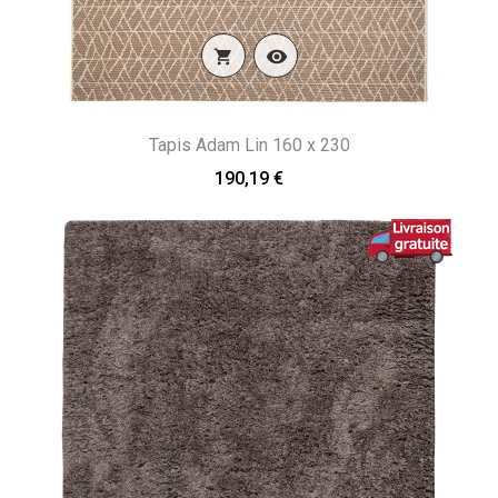


Tapis Adam Lin 160 x 230
190,19 €