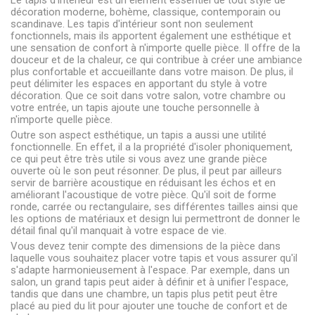
Le tapis d'intérieur est un élément essentiel de tout style de
décoration moderne, bohème, classique, contemporain ou
scandinave. Les tapis d'intérieur sont non seulement
fonctionnels, mais ils apportent également une esthétique et
une sensation de confort à n'importe quelle pièce. Il offre de la
douceur et de la chaleur, ce qui contribue à créer une ambiance
plus confortable et accueillante dans votre maison. De plus, il
peut délimiter les espaces en apportant du style à votre
décoration. Que ce soit dans votre salon, votre chambre ou
votre entrée, un tapis ajoute une touche personnelle à
n'importe quelle pièce.
Outre son aspect esthétique, un tapis a aussi une utilité
fonctionnelle. En effet, il a la propriété d'isoler phoniquement,
ce qui peut être très utile si vous avez une grande pièce
ouverte où le son peut résonner. De plus, il peut par ailleurs
servir de barrière acoustique en réduisant les échos et en
améliorant l'acoustique de votre pièce. Qu'il soit de forme
ronde, carrée ou rectangulaire, ses différentes tailles ainsi que
les options de matériaux et design lui permettront de donner le
détail final qu'il manquait à votre espace de vie.
Vous devez tenir compte des dimensions de la pièce dans
laquelle vous souhaitez placer votre tapis et vous assurer qu'il
s'adapte harmonieusement à l'espace. Par exemple, dans un
salon, un grand tapis peut aider à définir et à unifier l'espace,
tandis que dans une chambre, un tapis plus petit peut être
placé au pied du lit pour ajouter une touche de confort et de