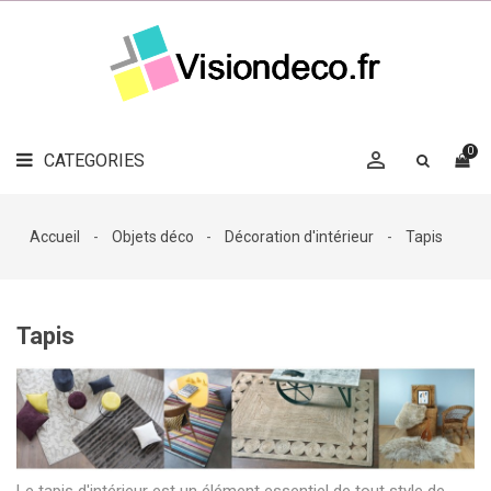
LE
MAG
CATEGORIES
DÉCO

OBJETS
DÉCO
0

CATEGORIES

LINGE
DE
MAISON
Accueil
Objets déco
Décoration d'intérieur
Tapis
DÉCO
OUTDOOR

ACCESSOIRES
Tapis