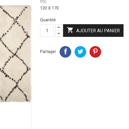
TTC
120 X 170
Quantité

AJOUTER AU PANIER
Partager