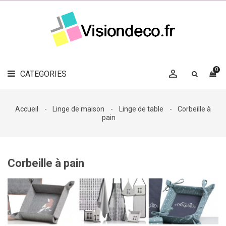
LE
MAG
CATEGORIES
DÉCO

OBJETS
DÉCO
0

CATEGORIES

LINGE
DE
MAISON
Accueil
Linge de maison
Linge de table
Corbeille à
pain
DÉCO
OUTDOOR

ACCESSOIRES
Corbeille à pain