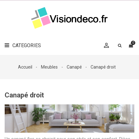
LE
MAG
CATEGORIES
DÉCO

OBJETS
DÉCO
0

CATEGORIES

LINGE
DE
MAISON
Accueil
Meubles
Canapé
Canapé droit
DÉCO
OUTDOOR

ACCESSOIRES
Canapé droit