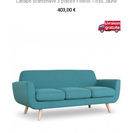
Canapé scandinave 3 places Fidelio Tissu Jaune
403,00 €