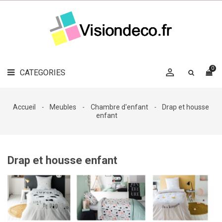
LE
MAG
CATEGORIES
DÉCO

OBJETS
DÉCO
0

CATEGORIES

LINGE
DE
MAISON
Accueil
Meubles
Chambre d'enfant
Drap et housse
enfant
DÉCO
OUTDOOR

ACCESSOIRES
Drap et housse enfant