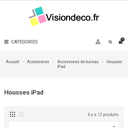
LE
MAG
CATEGORIES
DÉCO

OBJETS
DÉCO
0

CATEGORIES

LINGE
DE
MAISON
Accueil
Accessoires
Accessoires de bureau
Housses
iPad
DÉCO
OUTDOOR

ACCESSOIRES
Housses iPad
Il y a 12 produits.
