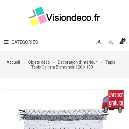
LE
MAG
CATEGORIES
DÉCO

OBJETS
DÉCO
0

CATEGORIES

LINGE
DE
MAISON
Accueil
Objets déco
Décoration d'intérieur
Tapis
Tapis Callista Blanc/noir 120 x 180
DÉCO
OUTDOOR

ACCESSOIRES