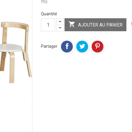
TTC
Quantité

AJOUTER AU PANIER
Partager