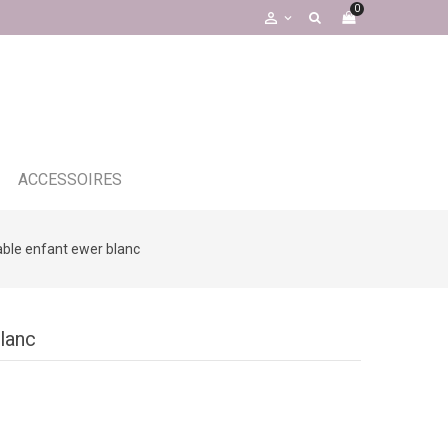
0

ACCESSOIRES
able enfant ewer blanc
blanc