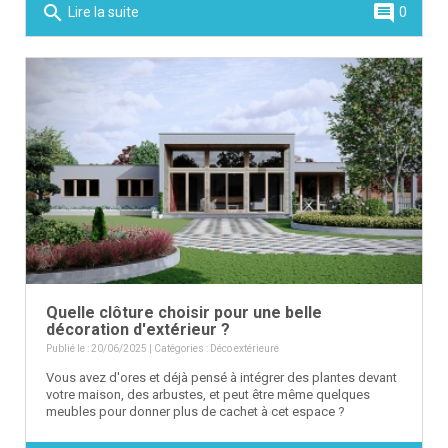
search
comment
Lire la suite
0
Quelle clôture choisir pour une belle
décoration d'extérieur ?
Publié le : 20/06/2025 | Catégories :
Déco extérieure
Vous avez d'ores et déjà pensé à intégrer des plantes devant
votre maison, des arbustes, et peut être même quelques
meubles pour donner plus de cachet à cet espace ?