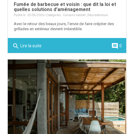
Fumée de barbecue et voisin : que dit la loi et
quelles solutions d’aménagement
Publié le : 25/05/2026 | Catégories :
Conseils habitat
,
Déco extérieure
Avec le retour des beaux jours, l'envie de faire crépiter des
grillades en extérieur devient irrésistible.
search
comment
Lire la suite
0