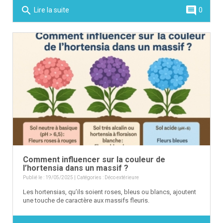
search
comment
Lire la suite
0
Comment influencer sur la couleur de
l’hortensia dans un massif ?
Publié le : 19/05/2025 | Catégories :
Déco extérieure
Les hortensias, qu’ils soient roses, bleus ou blancs, ajoutent
une touche de caractère aux massifs fleuris.