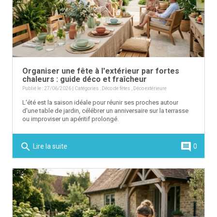
Organiser une fête à l'extérieur par fortes
chaleurs : guide déco et fraîcheur
Publié le : 27/06/2026 | Catégories :
Déco de fêtes
,
Déco extérieure
L'été est la saison idéale pour réunir ses proches autour
d'une table de jardin, célébrer un anniversaire sur la terrasse
ou improviser un apéritif prolongé.
search
comment
Lire la suite
0