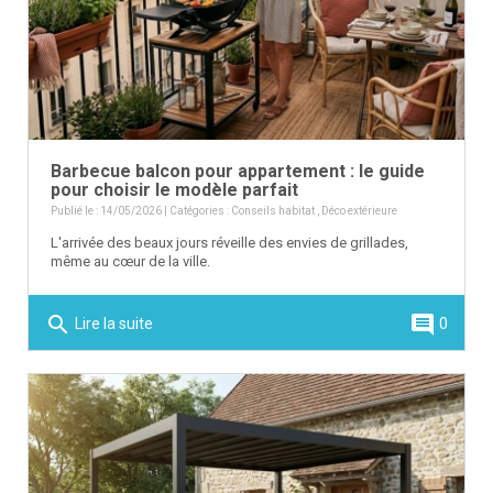
Barbecue balcon pour appartement : le guide
pour choisir le modèle parfait
Publié le : 14/05/2026 | Catégories :
Conseils habitat
,
Déco extérieure
L'arrivée des beaux jours réveille des envies de grillades,
même au cœur de la ville.
search
comment
Lire la suite
0