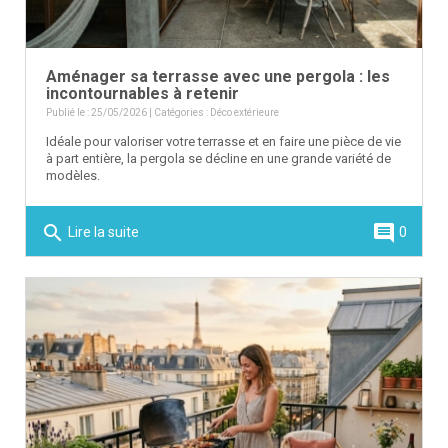
Aménager sa terrasse avec une pergola : les
incontournables à retenir
Publié le : 25/05/2026 | Catégories :
Déco extérieure
Idéale pour valoriser votre terrasse et en faire une pièce de vie
à part entière, la pergola se décline en une grande variété de
modèles.
search
comment
Lire la suite
0