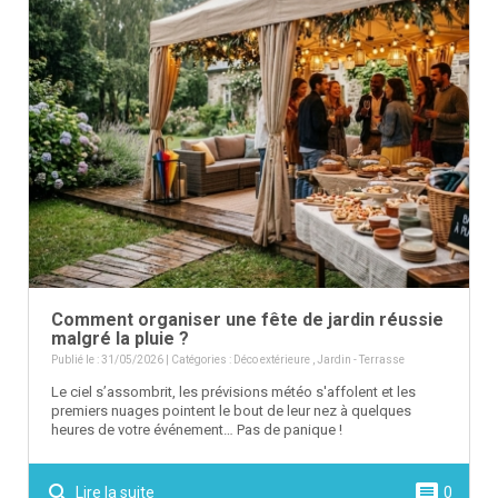
Comment organiser une fête de jardin réussie
malgré la pluie ?
Publié le : 31/05/2026 | Catégories :
Déco extérieure
,
Jardin - Terrasse
Le ciel s’assombrit, les prévisions météo s'affolent et les
premiers nuages pointent le bout de leur nez à quelques
heures de votre événement… Pas de panique !
search
comment
Lire la suite
0