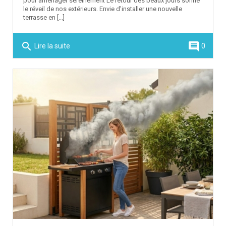
pour aménager sereinement Le retour des beaux jours sonne
le réveil de nos extérieurs. Envie d'installer une nouvelle
terrasse en [...]
search
comment
Lire la suite
0