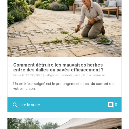
Comment détruire les mauvaises herbes
entre des dalles ou pavés efficacement ?
Publié le : 05/06/2026 | Catégories :
Déco extérieure
,
Jardin - Terrasse
Un extérieur soigné est le prolongement direct du confort de
votre maison.
search
comment
Lire la suite
0