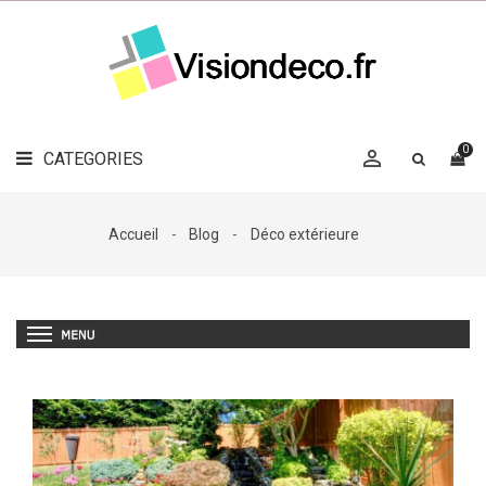
LE
MAG
CATEGORIES
DÉCO

OBJETS
DÉCO
0

CATEGORIES

LINGE
DE
MAISON
Accueil
Blog
Déco extérieure
DÉCO
OUTDOOR

ACCESSOIRES