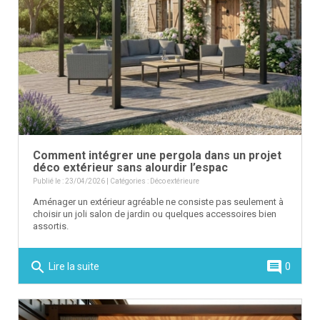
Comment intégrer une pergola dans un projet
déco extérieur sans alourdir l’espac
Publié le : 23/04/2026 | Catégories :
Déco extérieure
Aménager un extérieur agréable ne consiste pas seulement à
choisir un joli salon de jardin ou quelques accessoires bien
assortis.
search
comment
Lire la suite
0