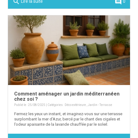
search
comment
Lire la suite
0
Comment aménager un jardin méditerranéen
chez soi ?
Publié le : 25/08/2025 | Catégories :
Déco extérieure
,
Jardin - Terrasse
Fermez les yeux un instant, et imaginez-vous sur une terrasse
surplombant la mer d'Azur, bercé par le chant des cigales et
l’odeur apaisante de la lavande chauffée par le soleil.