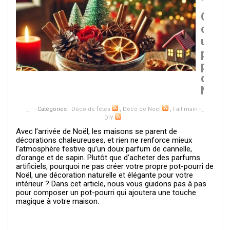
Comm
créer
un
pot
pourr
de
Noël
- Catégories :
Déco de fêtes
,
Déco de Noël
,
Fait main -
DIY
Avec l’arrivée de Noël, les maisons se parent de
décorations chaleureuses, et rien ne renforce mieux
l’atmosphère festive qu’un doux parfum de cannelle,
d’orange et de sapin. Plutôt que d’acheter des parfums
artificiels, pourquoi ne pas créer votre propre pot-pourri de
Noël, une décoration naturelle et élégante pour votre
intérieur ? Dans cet article, nous vous guidons pas à pas
pour composer un pot-pourri qui ajoutera une touche
magique à votre maison.