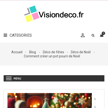
LE
MAG
CATEGORIES
DÉCO

OBJETS
DÉCO
0

CATEGORIES

LINGE
DE
MAISON
Accueil
Blog
Déco de fêtes
Déco de Noël
Comment créer un pot pourri de Noël
DÉCO
OUTDOOR

ACCESSOIRES
Publié
le
:
05/09/20