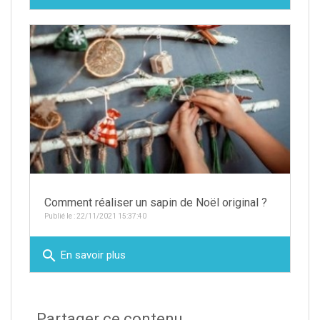
Comment réaliser un sapin de Noël original ?
Publié le : 22/11/2021 15:37:40
search
En savoir plus
Partager ce contenu