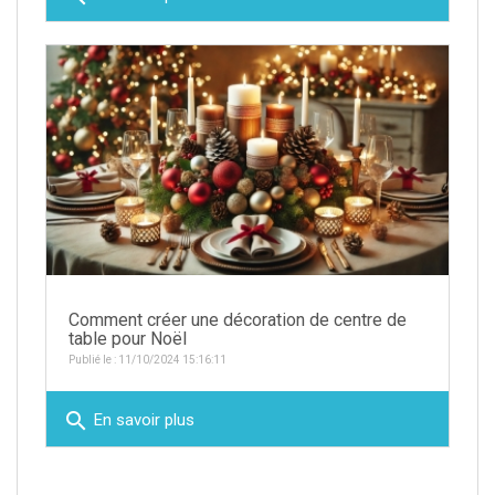
Comment créer une décoration de centre de
table pour Noël
Publié le : 11/10/2024 15:16:11
search
En savoir plus