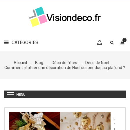
LE
MAG
CATEGORIES
DÉCO

OBJETS
DÉCO
0

CATEGORIES

LINGE
DE
MAISON
Accueil
Blog
Déco de fêtes
Déco de Noël
Comment réaliser une décoration de Noël suspendue au plafond ?
DÉCO
OUTDOOR

ACCESSOIRES
Publié
le
:
14/11/20