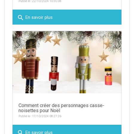
Publié le : 22/10/2024 10:30:38
search
En savoir plus
Comment créer des personnages casse-
noisettes pour Noël
Publié le : 17/10/2024 08:27:26
search
En savoir plus