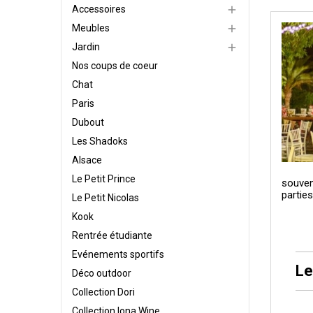
Accessoires

Meubles

Jardin

Nos coups de coeur
Chat
Paris
Dubout
Les Shadoks
Alsace
Le Petit Prince
souven
parties
Le Petit Nicolas
Kook
Rentrée étudiante
Evénements sportifs
Le
Déco outdoor
Collection Dori
Collection Iona Wine