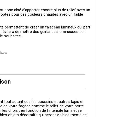
 est donc aisé d’apporter encore plus de relief avec un
n, optez pour des couleurs chaudes avec un faible
erte permettent de créer un faisceau lumineux qui part
 on évitera de mettre des guirlandes lumineuses sur
le souhaitée.
deco
ison
nt tout autant que les coussins et autres tapis et
ue de votre façade comme le relief de votre porte
n les choisit en fonction de l’intensité lumineuse
tables objets décoratifs qui seront visibles même de