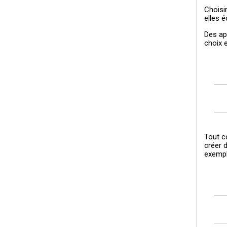
Choisi
elles é
Des ap
choix 
Tout c
créer 
exempl