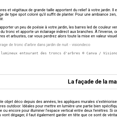
res et végétaux de grande taille apportent du relief à votre jardin. Il
age de type spot coloré qu’il suffit de planter. Pour une ambiance ze
té.
’apporter un peu de poésie à votre jardin, les barres led de couleur v
g du tronc et apporte un éclairage indirect aux branches. À l’inverse,
res et arbustes, car vous perdrez alors toute la mise en valeur visuel
 lumineux entourant des troncs d'arbres © Canva / Vision
La façade de la ma
ble objet déco depuis des années, les appliques murales s’extériorise
ires outdoor. Idéales pour mettre en lumière une partie bien spécifiq
e ou encore pour illuminer l’espace vertical entre deux fenêtres. Si o
es vont dégager, il faut également garder en tête que ce sont de véri