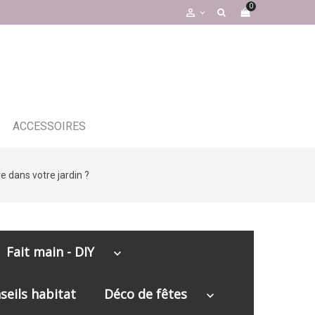
0

ACCESSOIRES
 dans votre jardin ?
Fait main - DIY
keyboard_arrow_down
seils habitat
Déco de fêtes
keyboard_arrow_down