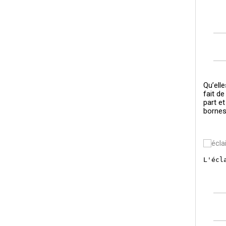
Qu’elle
fait d
part e
bornes
L'écl