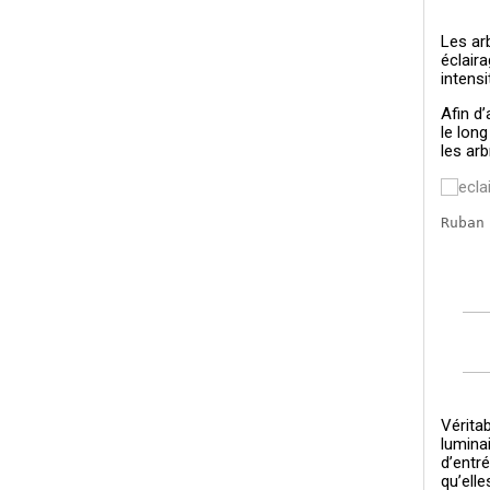
Les arb
éclair
intensi
Afin d
le lon
les arb
Ruban
Vérita
lumina
d’entré
qu’ell