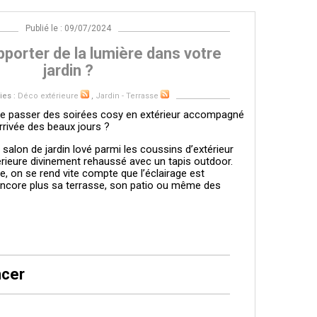
Publié le : 09/07/2024
orter de la lumière dans votre
jardin ?
ies :
Déco extérieure
,
Jardin - Terrasse
de passer des soirées cosy en extérieur accompagné
rrivée des beaux jours ?
salon de jardin lové parmi les coussins d’extérieur
érieure divinement rehaussé avec un tapis outdoor.
e, on se rend vite compte que l’éclairage est
r encore plus sa terrasse, son patio ou même des
ncer