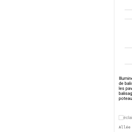
Illumi
de bal
les pa
balisa
poteau
Allée