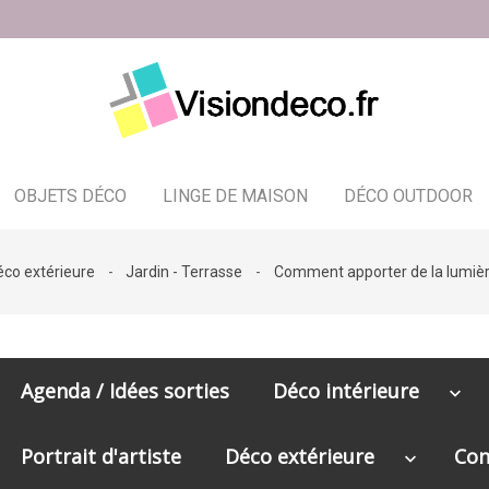
OBJETS DÉCO
LINGE DE MAISON
DÉCO OUTDOOR
Bougeoir - photophore - bougies
éco extérieure
Jardin - Terrasse
Comment apporter de la lumière
Agenda / Idées sorties
Déco intérieure
keyboard_arrow_down
Portrait d'artiste
Déco extérieure
Con
keyboard_arrow_down