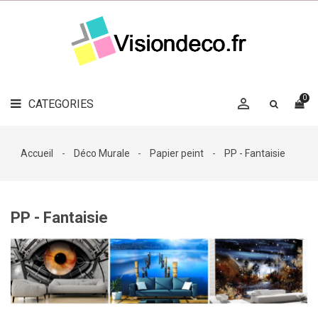
LE
MAG
CATEGORIES
DÉCO

OBJETS
DÉCO
0

CATEGORIES

LINGE
DE
MAISON
Accueil
Déco Murale
Papier peint
PP - Fantaisie
DÉCO
OUTDOOR

ACCESSOIRES
PP - Fantaisie