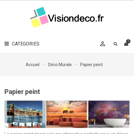
LE
MAG
CATEGORIES
DÉCO

OBJETS
DÉCO
0

CATEGORIES

LINGE
DE
MAISON
Accueil
Déco Murale
Papier peint
DÉCO
OUTDOOR

ACCESSOIRES
Papier peint