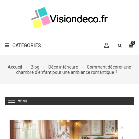
LE
MAG
CATEGORIES
DÉCO

OBJETS
DÉCO
0

CATEGORIES

LINGE
DE
MAISON
Accueil
Blog
Déco intérieure
Comment décorer une
chambre d'enfant pour une ambiance romantique ?
DÉCO
OUTDOOR

ACCESSOIRES
Publié
le
:
14/01/20