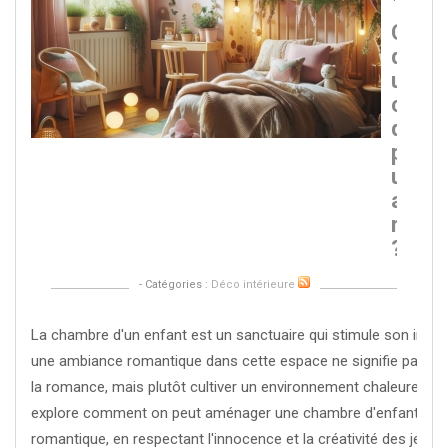
Comm
décor
une
cham
d'enf
pour
une
ambi
roman
?
- Catégories :
Déco intérieure
La chambre d'un enfant est un sanctuaire qui stimule son imagi
une ambiance romantique dans cette espace ne signifie pas repr
la romance, mais plutôt cultiver un environnement chaleureux, do
explore comment on peut aménager une chambre d'enfant pour
romantique, en respectant l'innocence et la créativité des jeunes