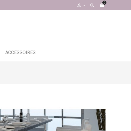
0

ACCESSOIRES