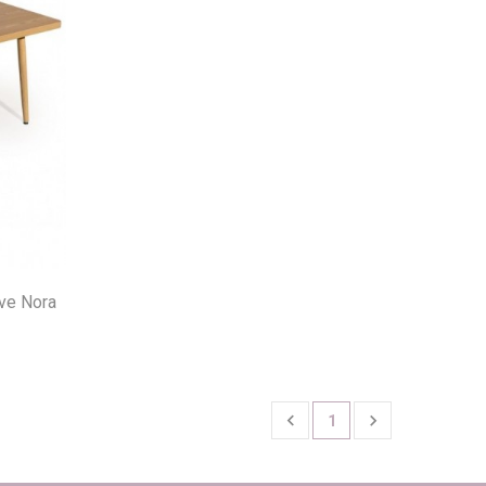
ave Nora


1