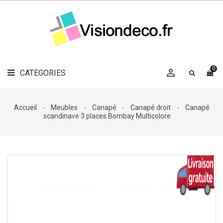
LE
MAG
CATEGORIES
DÉCO

OBJETS
DÉCO
0

CATEGORIES

LINGE
DE
MAISON
Accueil
Meubles
Canapé
Canapé droit
Canapé
scandinave 3 places Bombay Multicolore
DÉCO
OUTDOOR

ACCESSOIRES