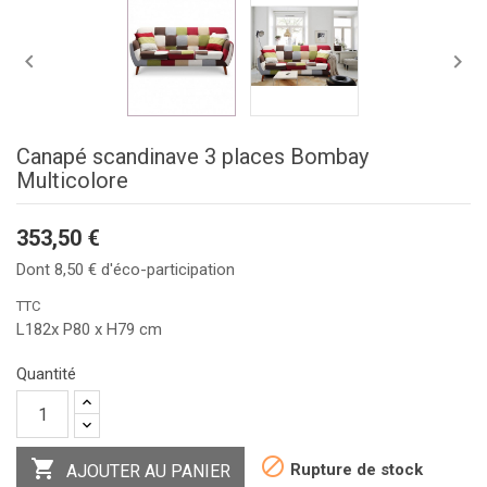


Canapé scandinave 3 places Bombay
Multicolore
353,50 €
Dont 8,50 € d'éco-participation
TTC
L182x P80 x H79 cm
Quantité


Rupture de stock
AJOUTER AU PANIER