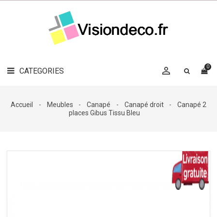
LE
MAG
CATEGORIES
DÉCO

OBJETS
DÉCO
0

CATEGORIES

LINGE
DE
MAISON
Accueil
Meubles
Canapé
Canapé droit
Canapé 2
places Gibus Tissu Bleu
DÉCO
OUTDOOR

ACCESSOIRES