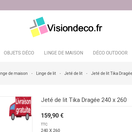
OBJETS DÉCO
LINGE DE MAISON
DÉCO OUTDOOR
Bougeoir - photophore - bougies
inge de maison
Linge de lit
Jeté de lit
Jeté de lit Tika Dragé
Jeté de lit Tika Dragée 240 x 260
159,90 €
TTC
240 X 260