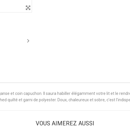

ns ganse et coin capuchon. Il saura habiller élégamment votre lit et le re
ed quilté et garni de polyester. Doux, chaleureux et sobre, c'est l'indi
VOUS AIMEREZ AUSSI