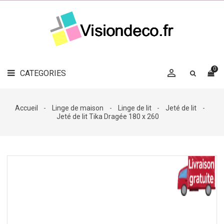
LE
MAG
CATEGORIES
DÉCO

OBJETS
DÉCO
0

CATEGORIES

LINGE
DE
MAISON
Accueil
Linge de maison
Linge de lit
Jeté de lit
Jeté de lit Tika Dragée 180 x 260
DÉCO
OUTDOOR

ACCESSOIRES