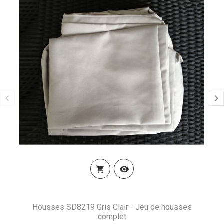


Housses SD8219 Gris Clair - Jeu de housses
complet