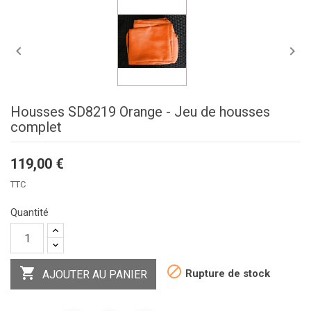


Housses SD8219 Orange - Jeu de housses
complet
119,00 €
TTC
Quantité


Rupture de stock
AJOUTER AU PANIER