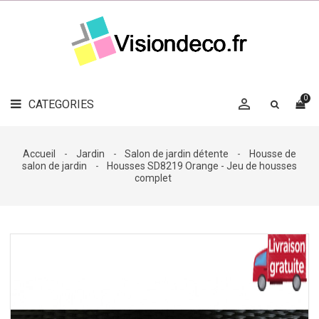
LE
MAG
CATEGORIES
DÉCO

OBJETS
DÉCO
0

CATEGORIES

LINGE
DE
MAISON
Accueil
Jardin
Salon de jardin détente
Housse de
salon de jardin
Housses SD8219 Orange - Jeu de housses
DÉCO
complet
OUTDOOR

ACCESSOIRES