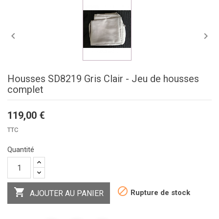


Housses SD8219 Gris Clair - Jeu de housses
complet
119,00 €
TTC
Quantité


Rupture de stock
AJOUTER AU PANIER