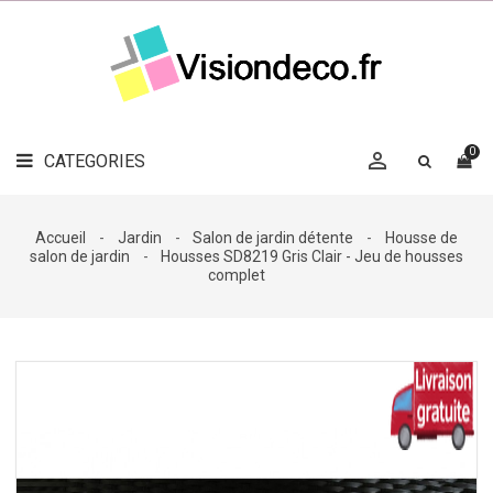
LE
MAG
CATEGORIES
DÉCO

OBJETS
DÉCO
0

CATEGORIES

LINGE
DE
MAISON
Accueil
Jardin
Salon de jardin détente
Housse de
salon de jardin
Housses SD8219 Gris Clair - Jeu de housses
DÉCO
complet
OUTDOOR

ACCESSOIRES