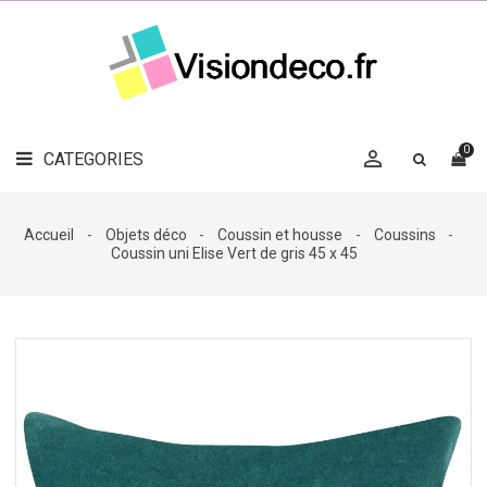
LE
MAG
CATEGORIES
DÉCO

OBJETS
DÉCO
0

CATEGORIES

LINGE
DE
MAISON
Accueil
Objets déco
Coussin et housse
Coussins
Coussin uni Elise Vert de gris 45 x 45
DÉCO
OUTDOOR

ACCESSOIRES