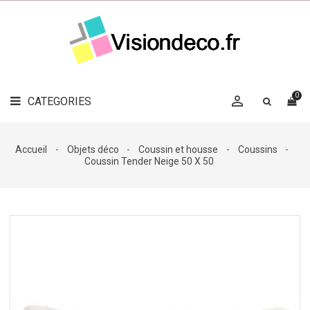
LE
MAG
CATEGORIES
DÉCO

OBJETS
DÉCO
0

CATEGORIES

LINGE
DE
MAISON
Accueil
Objets déco
Coussin et housse
Coussins
Coussin Tender Neige 50 X 50
DÉCO
OUTDOOR

ACCESSOIRES