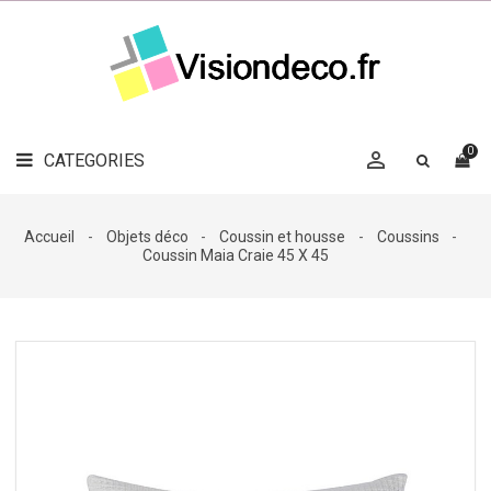
LE
MAG
CATEGORIES
DÉCO

OBJETS
DÉCO
0

CATEGORIES

LINGE
DE
MAISON
Accueil
Objets déco
Coussin et housse
Coussins
Coussin Maia Craie 45 X 45
DÉCO
OUTDOOR

ACCESSOIRES