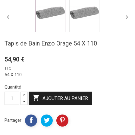


Tapis de Bain Enzo Orage 54 X 110
54,90 €
TTC
54 X 110
Quantité

AJOUTER AU PANIER
Partager