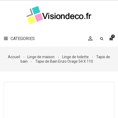
LE
MAG
CATEGORIES
DÉCO

OBJETS
DÉCO
0

CATEGORIES

LINGE
DE
MAISON
Accueil
Linge de maison
Linge de toilette
Tapis de
bain
Tapis de Bain Enzo Orage 54 X 110
DÉCO
OUTDOOR

ACCESSOIRES