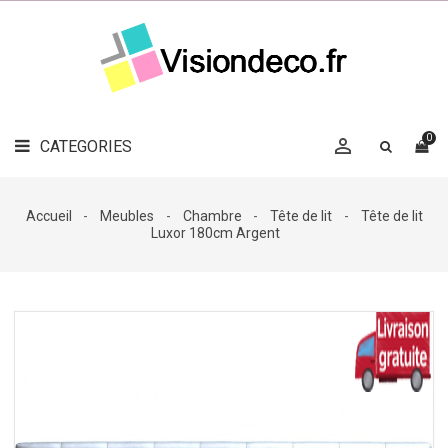
LE
MAG
CATEGORIES
DÉCO

OBJETS
DÉCO
0

CATEGORIES

LINGE
DE
MAISON
Accueil
Meubles
Chambre
Tête de lit
Tête de lit
Luxor 180cm Argent
DÉCO
OUTDOOR

ACCESSOIRES