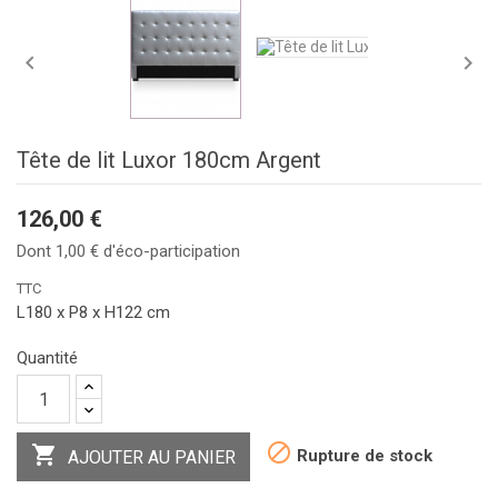


Tête de lit Luxor 180cm Argent
126,00 €
Dont 1,00 € d'éco-participation
TTC
L180 x P8 x H122 cm
Quantité


Rupture de stock
AJOUTER AU PANIER