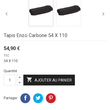


Tapis Enzo Carbone 54 X 110
54,90 €
TTC
54 X 110
Quantité

AJOUTER AU PANIER
Partager