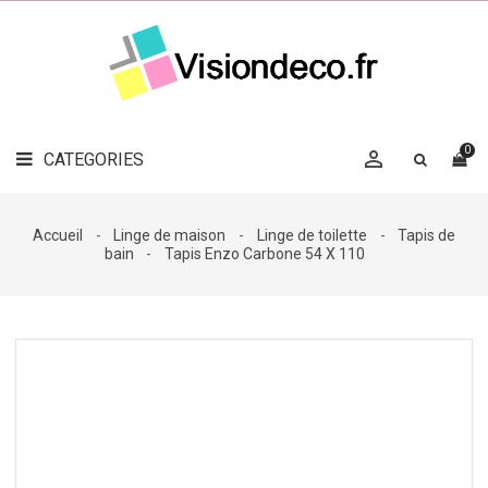
LE
MAG
CATEGORIES
DÉCO

OBJETS
DÉCO
0

CATEGORIES

LINGE
DE
MAISON
Accueil
Linge de maison
Linge de toilette
Tapis de
bain
Tapis Enzo Carbone 54 X 110
DÉCO
OUTDOOR

ACCESSOIRES