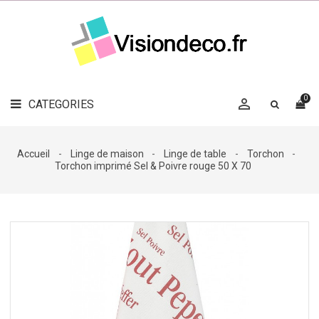
LE
MAG
CATEGORIES
DÉCO

OBJETS
DÉCO
0

CATEGORIES

LINGE
DE
MAISON
Accueil
Linge de maison
Linge de table
Torchon
Torchon imprimé Sel & Poivre rouge 50 X 70
DÉCO
OUTDOOR

ACCESSOIRES