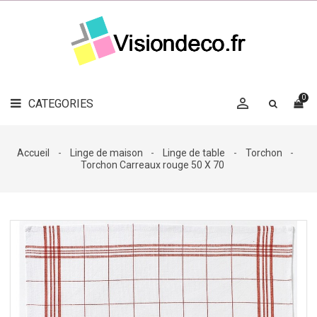
LE
MAG
CATEGORIES
DÉCO

OBJETS
DÉCO
0

CATEGORIES

LINGE
DE
MAISON
Accueil
Linge de maison
Linge de table
Torchon
Torchon Carreaux rouge 50 X 70
DÉCO
OUTDOOR

ACCESSOIRES