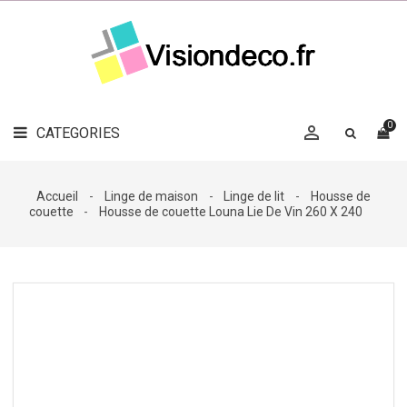
LE
MAG
CATEGORIES
DÉCO

OBJETS
DÉCO
0

CATEGORIES

LINGE
DE
MAISON
Accueil
Linge de maison
Linge de lit
Housse de
couette
Housse de couette Louna Lie De Vin 260 X 240
DÉCO
OUTDOOR

ACCESSOIRES