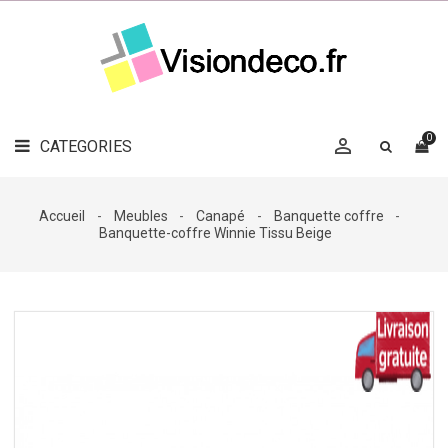
LE
MAG
CATEGORIES
DÉCO

OBJETS
DÉCO
0

CATEGORIES

LINGE
DE
MAISON
Accueil
Meubles
Canapé
Banquette coffre
Banquette-coffre Winnie Tissu Beige
DÉCO
OUTDOOR

ACCESSOIRES