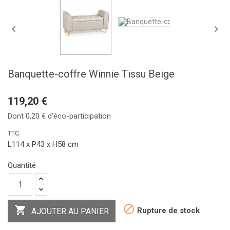


Banquette-coffre Winnie Tissu Beige
119,20 €
Dont 0,20 € d'éco-participation
TTC
L114 x P43 x H58 cm
Quantité


Rupture de stock
AJOUTER AU PANIER