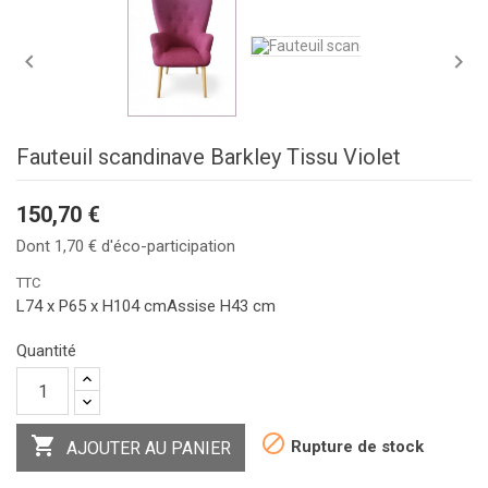


Fauteuil scandinave Barkley Tissu Violet
150,70 €
Dont 1,70 € d'éco-participation
TTC
L74 x P65 x H104 cmAssise H43 cm
Quantité


Rupture de stock
AJOUTER AU PANIER