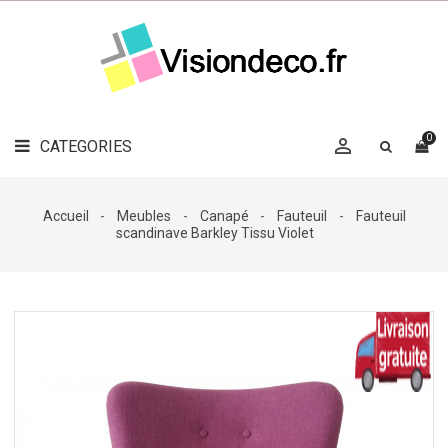
LE
MAG
CATEGORIES
DÉCO

OBJETS
DÉCO
0

CATEGORIES

LINGE
DE
MAISON
Accueil
Meubles
Canapé
Fauteuil
Fauteuil
scandinave Barkley Tissu Violet
DÉCO
OUTDOOR

ACCESSOIRES