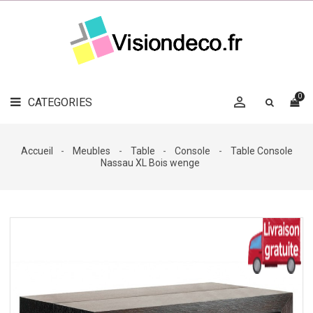
LE
MAG
CATEGORIES
DÉCO

OBJETS
DÉCO
0

CATEGORIES

LINGE
DE
MAISON
Accueil
Meubles
Table
Console
Table Console
Nassau XL Bois wenge
DÉCO
OUTDOOR

ACCESSOIRES