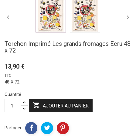


Torchon Imprimé Les grands fromages Ecru 48
x 72
13,90 €
TTC
48 X 72
Quantité

AJOUTER AU PANIER
Partager