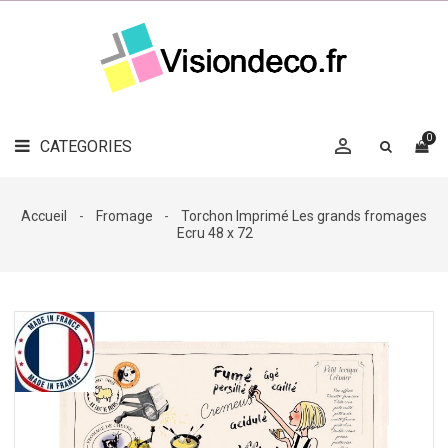
LE
MAG
CATEGORIES
DÉCO

OBJETS
DÉCO
0

CATEGORIES

LINGE
DE
MAISON
Accueil
Fromage
Torchon Imprimé Les grands fromages
Ecru 48 x 72
DÉCO
OUTDOOR

ACCESSOIRES