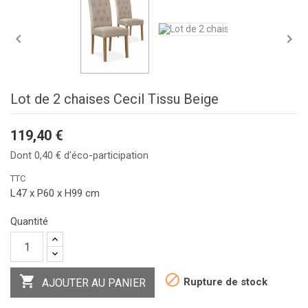


Lot de 2 chaises Cecil Tissu Beige
119,40 €
Dont 0,40 € d'éco-participation
TTC
L47 x P60 x H99 cm
Quantité


Rupture de stock
AJOUTER AU PANIER