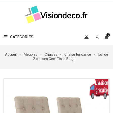
LE
MAG
CATEGORIES
DÉCO

OBJETS
DÉCO
0

CATEGORIES

LINGE
DE
MAISON
Accueil
Meubles
Chaises
Chaise tendance
Lot de
2 chaises Cecil Tissu Beige
DÉCO
OUTDOOR

ACCESSOIRES