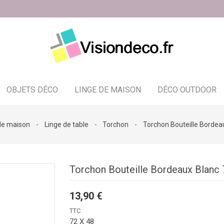
OBJETS DÉCO
LINGE DE MAISON
DÉCO OUTDOOR
Bougeoir - photophore - bougies
de maison
Linge de table
Torchon
Torchon Bouteille Bordea
Torchon Bouteille Bordeaux Blanc 
13,90 €
TTC
72 X 48