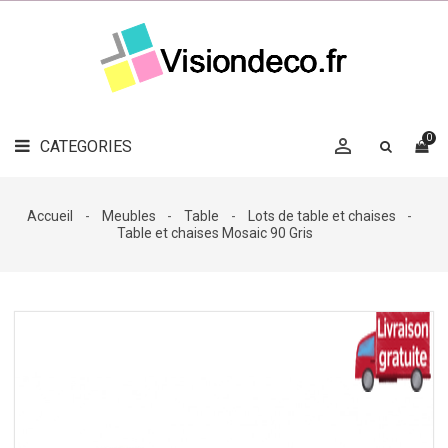
LE
MAG
CATEGORIES
DÉCO

OBJETS
DÉCO
0

CATEGORIES

LINGE
DE
MAISON
Accueil
Meubles
Table
Lots de table et chaises
Table et chaises Mosaic 90 Gris
DÉCO
OUTDOOR

ACCESSOIRES