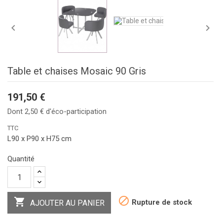


Table et chaises Mosaic 90 Gris
191,50 €
Dont 2,50 € d'éco-participation
TTC
L90 x P90 x H75 cm
Quantité


Rupture de stock
AJOUTER AU PANIER