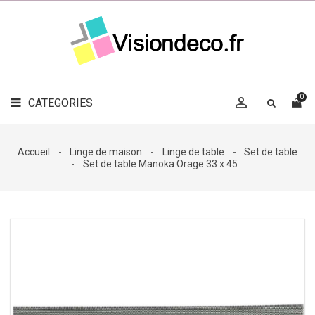
LE
MAG
CATEGORIES
DÉCO

OBJETS
DÉCO
0

CATEGORIES

LINGE
DE
MAISON
Accueil
Linge de maison
Linge de table
Set de table
Set de table Manoka Orage 33 x 45
DÉCO
OUTDOOR

ACCESSOIRES