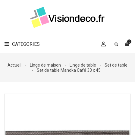
LE
MAG
CATEGORIES
DÉCO

OBJETS
DÉCO
0

CATEGORIES

LINGE
DE
MAISON
Accueil
Linge de maison
Linge de table
Set de table
Set de table Manoka Café 33 x 45
DÉCO
OUTDOOR

ACCESSOIRES