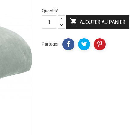
Quantité

AJOUTER AU PANIER
Partager