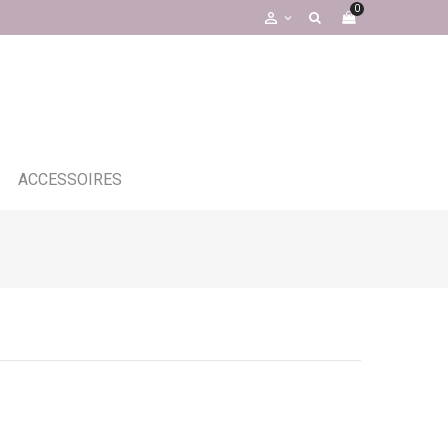
0

ACCESSOIRES