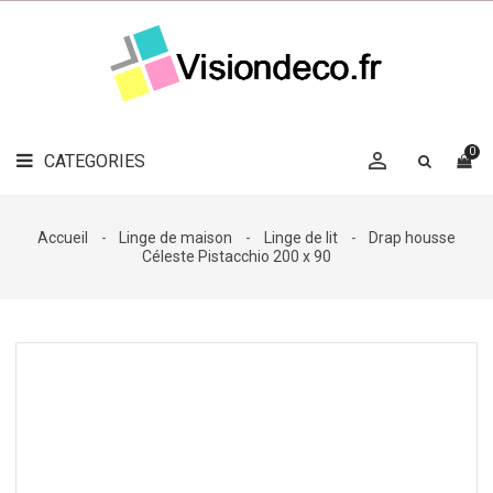
LE
MAG
CATEGORIES
DÉCO

OBJETS
DÉCO
0

CATEGORIES

LINGE
DE
MAISON
Accueil
Linge de maison
Linge de lit
Drap housse
Céleste Pistacchio 200 x 90
DÉCO
OUTDOOR

ACCESSOIRES