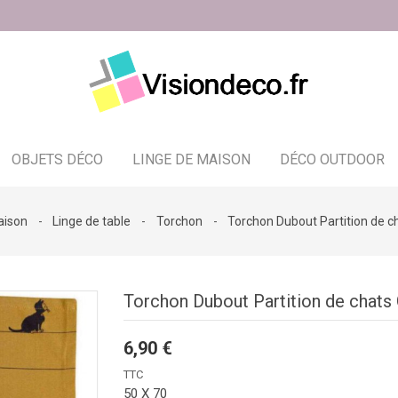
OBJETS DÉCO
LINGE DE MAISON
DÉCO OUTDOOR
Bougeoir - photophore - bougies
aison
Linge de table
Torchon
Torchon Dubout Partition de c
Torchon Dubout Partition de chats 
6,90 €
TTC
50 X 70