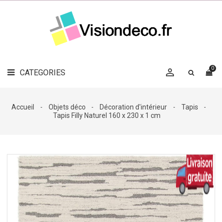
LE
MAG
CATEGORIES
DÉCO

OBJETS
DÉCO
0

CATEGORIES

LINGE
DE
MAISON
Accueil
Objets déco
Décoration d'intérieur
Tapis
Tapis Filly Naturel 160 x 230 x 1 cm
DÉCO
OUTDOOR

ACCESSOIRES