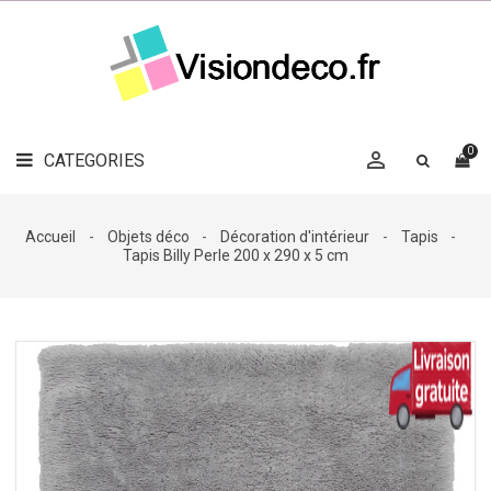
LE
MAG
CATEGORIES
DÉCO

OBJETS
DÉCO
0

CATEGORIES

LINGE
DE
MAISON
Accueil
Objets déco
Décoration d'intérieur
Tapis
Tapis Billy Perle 200 x 290 x 5 cm
DÉCO
OUTDOOR

ACCESSOIRES