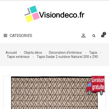
LE
MAG
CATEGORIES
DÉCO

OBJETS
DÉCO
0

CATEGORIES

LINGE
DE
MAISON
Accueil
Objets déco
Décoration d'intérieur
Tapis
Tapis extérieur
Tapis Sadar 2 outdoor Naturel 200 x 290
DÉCO
OUTDOOR

ACCESSOIRES