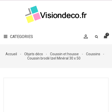
LE
MAG
CATEGORIES
DÉCO

OBJETS
DÉCO
0

CATEGORIES

LINGE
DE
MAISON
Accueil
Objets déco
Coussin et housse
Coussins
Coussin brodé Izel Minéral 30 x 50
DÉCO
OUTDOOR

ACCESSOIRES