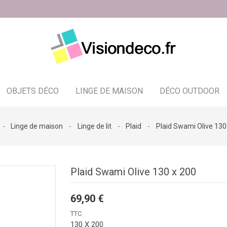
OBJETS DÉCO
LINGE DE MAISON
DÉCO OUTDOOR
Bougeoir - photophore - bougies
Linge de maison
Linge de lit
Plaid
Plaid Swami Olive 130
Plaid Swami Olive 130 x 200
69,90 €
TTC
130 X 200